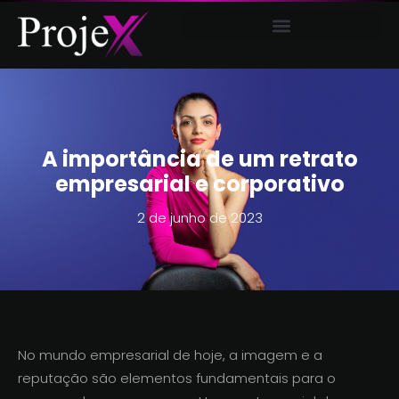
AUDIOVISUAL E COMUNICAÇÃO
A importância de um retrato
empresarial e corporativo
2 de junho de 2023
No mundo empresarial de hoje, a imagem e a
reputação são elementos fundamentais para o